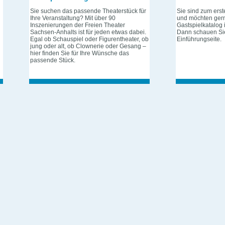
Sie suchen das passende Theaterstück für
Sie sind zum erst
Ihre Veranstaltung? Mit über 90
und möchten gern
Inszenierungen der Freien Theater
Gastspielkatalog i
Sachsen-Anhalts ist für jeden etwas dabei.
Dann schauen Sie
Egal ob Schauspiel oder Figurentheater, ob
Einführungseite.
jung oder alt, ob Clownerie oder Gesang –
hier finden Sie für Ihre Wünsche das
passende Stück.