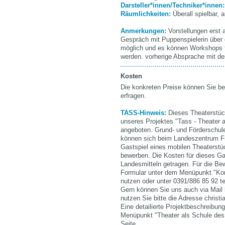
Darsteller*innen/Techniker*innen
Räumlichkeiten:
Überall spielbar, 
Anmerkungen:
Vorstellungen erst 
Gespräch mit Puppenspielerin über 
möglich und es können Workshops 
werden. vorherige Absprache mit den
Kosten
Die konkreten Preise können Sie be
erfragen.
TASS-Hinweis:
Dieses Theaterstü
unseres Projektes "Tass - Theater 
angeboten. Grund- und Förderschul
können sich beim Landeszentrum Fre
Gastspiel eines mobilen Theaterstü
bewerben. Die Kosten für dieses Ga
Landesmitteln getragen. Für die Be
Formular unter dem Menüpunkt "Kon
nutzen oder unter 0391/886 85 92 t
Gern können Sie uns auch via Mail k
nutzen Sie bitte die Adresse chris
Eine detailierte Projektbeschreibun
Menüpunkt "Theater als Schule des
Seite.