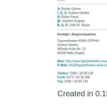
A
:
Brüder Grimm
I
,
D
,
S
:
Gudrun Haefke
R
:
Dieter Peust
M
:
Joachim Kuipers
B
,
K
,
P
:
Julia M. Beyer
Kontakt / Ansprechpartner
Figurentheater ANNA-SOPHIA
Gudrun Haefke
Wilhelm-Külz-Str. 13
06108 Halle (Saale)
Netz:
http://www.figurentheater-ann
E-Mail:
info@figurentheater-anna-s
Telefon:
0345 / 20 90 129
Funk:
0173 / 82 35 358
Fax:
0345 / 20 90 130
Created in 0.