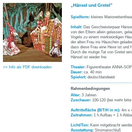
Hänsel und Gretel
Spielform:
kleines Marionettenthea
Inhalt:
Das Geschwisterpaar Hänsel
von den Eltern allein gelassen, gela
Vogels zu einem merkwürdigen Häu
der alten Frau ins Häuschen geladen
dass diese Frau eine Hexe ist und H
Durch die mutige Tat von Gretel wi
Hänsel ist wieder frei.
>> Info als PDF downloaden
Theater:
Figurentheater ANNA-SO
Dauer:
ca. 40 min
Spielort:
deutschlandweit
Rahmenbedingungen
Alter:
3 Jahren
Zuschauer:
100-120 (bei mehr bitte
Auftrittsfläche (B/T/H in m):
4m x 
Zeitrahmen:
1 h Aufbau + 1 h Abba
Licht/Ton:
Kann mitgebracht werde
Ausstattung:
Stromanschluß