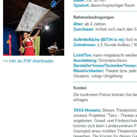
Dauer:
ca. 50 min
Spielort:
deutschsprachiger Raum
Rahmenbedingungen
Alter:
ab 4 Jahren
Zuschauer:
richtet sich nach den 
Auftrittsfläche (B/T/H in m):
6x4 m
Zeitrahmen:
1,5 Stunde Aufbau / 3
Licht/Ton:
kann mitgebracht werde
Ausstattung:
Stromanschluss
>> Info als PDF downloaden
Darsteller*innen/Techniker*innen
Räumlichkeiten:
Theater bzw. jede
Situation, ruhige Umgebung
Kosten
Die konkreten Preise können Sie be
erfragen.
TASS-Hinweis:
Dieses Theaterstü
unseres Projektes "Tass - Theater 
angeboten. Grund- und Förderschul
können sich beim Landeszentrum Fre
Gastspiel eines mobilen Theaterstü
bewerben. Die Kosten für dieses Ga