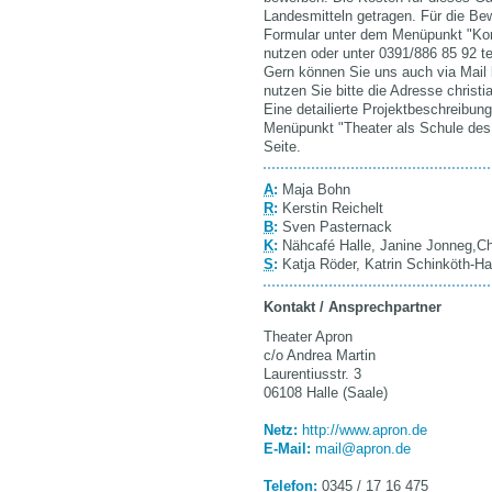
Landesmitteln getragen. Für die Be
Formular unter dem Menüpunkt "Kon
nutzen oder unter 0391/886 85 92 t
Gern können Sie uns auch via Mail k
nutzen Sie bitte die Adresse chris
Eine detailierte Projektbeschreibun
Menüpunkt "Theater als Schule des
Seite.
A
:
Maja Bohn
R
:
Kerstin Reichelt
B
:
Sven Pasternack
K
:
Nähcafé Halle, Janine Jonneg,Ch
S
:
Katja Röder, Katrin Schinköth-H
Kontakt / Ansprechpartner
Theater Apron
c/o Andrea Martin
Laurentiusstr. 3
06108 Halle (Saale)
Netz:
http://www.apron.de
E-Mail:
mail@apron.de
Telefon:
0345 / 17 16 475