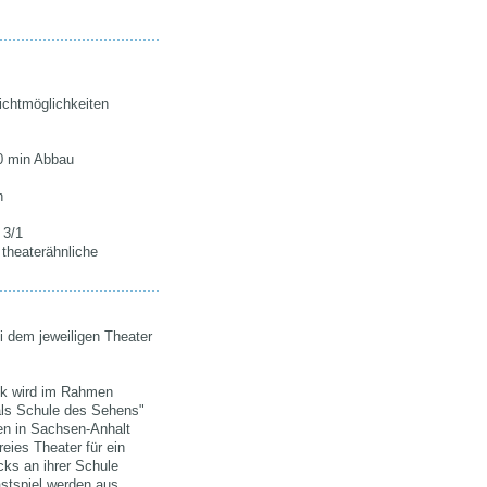
Sichtmöglichkeiten
0 min Abbau
n
:
3/1
 theaterähnliche
i dem jeweiligen Theater
ck wird im Rahmen
als Schule des Sehens"
en in Sachsen-Anhalt
ies Theater für ein
cks an ihrer Schule
stspiel werden aus