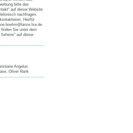
werbung bitte das
takt" auf dieser Website
elefonisch nachfragen.
ontaktieren. Heirfür
tiane.boehm@lanze.lsa.de.
g finden Sie unter dem
 Sehens" auf dieser
ristiane Angelus
aase, Oliver Rank