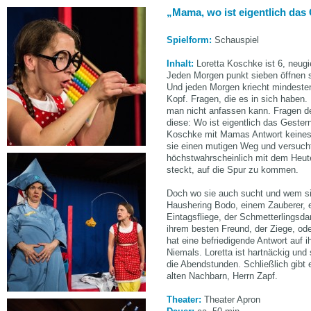
Mama, wo ist eigentlich das
Spielform:
Schauspiel
Inhalt:
Loretta Koschke ist 6, neug
Jeden Morgen punkt sieben öffnen s
Und jeden Morgen kriecht mindesten
Kopf. Fragen, die es in sich haben
man nicht anfassen kann. Fragen d
diese: Wo ist eigentlich das Gester
Koschke mit Mamas Antwort keinesfa
sie einen mutigen Weg und versuch
höchstwahrscheinlich mit dem Heut
steckt, auf die Spur zu kommen.
Doch wo sie auch sucht und wem s
Haushering Bodo, einem Zauberer, e
Eintagsfliege, der Schmetterlingsd
ihrem besten Freund, der Ziege, od
hat eine befriedigende Antwort auf 
Niemals. Loretta ist hartnäckig und
die Abendstunden. Schließlich gibt
alten Nachbarn, Herrn Zapf.
Theater:
Theater Apron