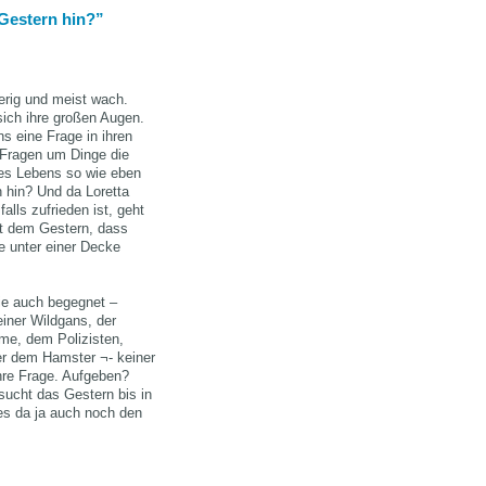
 Gestern hin?
ierig und meist wach.
ich ihre großen Augen.
s eine Frage in ihren
. Fragen um Dinge die
es Lebens so wie eben
n hin? Und da Loretta
lls zufrieden ist, geht
t dem Gestern, dass
e unter einer Decke
ie auch begegnet –
iner Wildgans, der
ame, dem Polizisten,
er dem Hamster ¬- keiner
ihre Frage. Aufgeben?
 sucht das Gestern bis in
 es da ja auch noch den