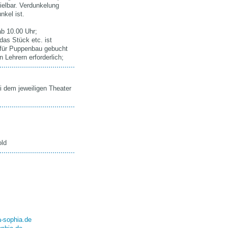
pielbar. Verdunkelung
nkel ist.
ab 10.00 Uhr;
das Stück etc. ist
für Puppenbau gebucht
 Lehrern erforderlich;
i dem jeweiligen Theater
old
a-sophia.de