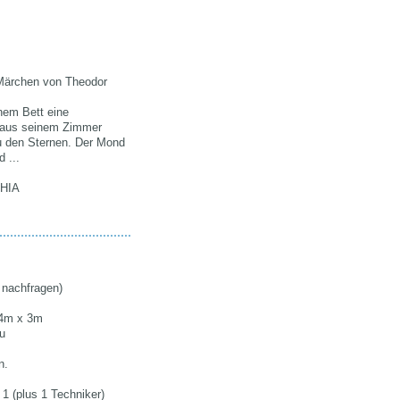
Märchen von Theodor
nem Bett eine
- aus seinem Zimmer
u den Sternen. Der Mond
d ...
PHIA
 nachfragen)
4m x 3m
u
n.
:
1 (plus 1 Techniker)