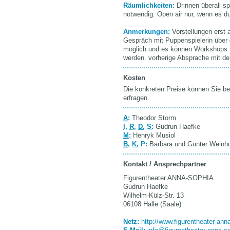
Räumlichkeiten:
Drinnen überall s
notwendig. Open air nur, wenn es du
Anmerkungen:
Vorstellungen erst 
Gespräch mit Puppenspielerin über 
möglich und es können Workshops 
werden. vorherige Absprache mit den
Kosten
Die konkreten Preise können Sie be
erfragen.
A
:
Theodor Storm
I
,
R
,
D
,
S
:
Gudrun Haefke
M
:
Henryk Musiol
B
,
K
,
P
:
Barbara und Günter Weinh
Kontakt / Ansprechpartner
Figurentheater ANNA-SOPHIA
Gudrun Haefke
Wilhelm-Külz-Str. 13
06108 Halle (Saale)
Netz:
http://www.figurentheater-ann