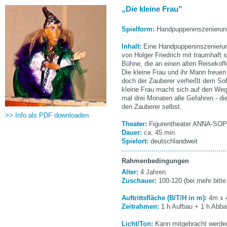
Die kleine Frau
Spielform:
Handpuppeninszenierun
Inhalt:
Eine Handpuppeninszenierun
von Holger Friedrich mit traumhaft 
Bühne, die an einen alten Reisekoffe
Die kleine Frau und ihr Mann freuen 
doch der Zauberer verheißt dem Soh
kleine Frau macht sich auf den Weg
mal drei Monaten alle Gefahren - d
den Zauberer selbst.
>> Info als PDF downloaden
Theater:
Figurentheater ANNA-SO
Dauer:
ca. 45 min
Spielort:
deutschlandweit
Rahmenbedingungen
Alter:
4 Jahren
Zuschauer:
100-120 (bei mehr bitte
Auftrittsfläche (B/T/H in m):
4m x 
Zeitrahmen:
1 h Aufbau + 1 h Abba
Licht/Ton:
Kann mitgebracht werde