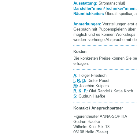
Ausstattung:
Stromanschluß
Darsteller*innen/Techniker*innen
Räumlichkeiten:
Überall spielbar, 
Anmerkungen:
Vorstellungen erst 
Gespräch mit Puppenspielerin über 
möglich und es können Workshops 
werden. vorherige Absprache mit den
Kosten
Die konkreten Preise können Sie be
erfragen.
A
:
Holger Friedrich
I
,
R
,
D
:
Dieter Peust
M
:
Joachim Kuipers
B
,
K
,
P
:
Olaf Randel / Katja Koch
S
:
Gudrun Haefke
Kontakt / Ansprechpartner
Figurentheater ANNA-SOPHIA
Gudrun Haefke
Wilhelm-Külz-Str. 13
06108 Halle (Saale)