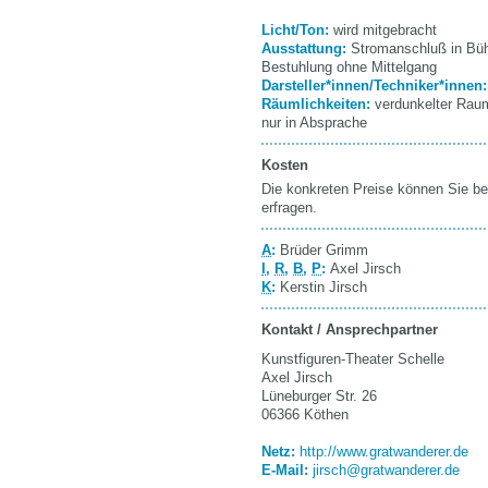
Licht/Ton:
wird mitgebracht
Ausstattung:
Stromanschluß in Büh
Bestuhlung ohne Mittelgang
Darsteller*innen/Techniker*innen
Räumlichkeiten:
verdunkelter Raum
nur in Absprache
Kosten
Die konkreten Preise können Sie be
erfragen.
A
:
Brüder Grimm
I
,
R
,
B
,
P
:
Axel Jirsch
K
:
Kerstin Jirsch
Kontakt / Ansprechpartner
Kunstfiguren-Theater Schelle
Axel Jirsch
Lüneburger Str. 26
06366 Köthen
Netz:
http://www.gratwanderer.de
E-Mail:
jirsch@gratwanderer.de