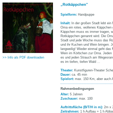
Rotkäppchen
Spielform:
Handpuppe
Inhalt:
In der großen Stadt lebt ei
Oma ein rotes, wollenes Käppchen g
Käppchen muss es immer tragen, w
Rotkäppchen genannt wird. Die Oma
Stadt und jede Woche muss das Ro
und ihr Kuchen und Wein bringen. 
langweilig! Wieder einmal geht da
Wein im Körbchen zur Oma. Jeden 
>> Info als PDF downloaden
es und jeden Strauch am Wegesrand.
es im tiefen, tiefen Wald ...
Theater:
Kunstfiguren-Theater Sche
Dauer:
ca. 45 min
Spielort:
max. 150 Km, aber auch
Rahmenbedingungen
Alter:
5 Jahren
Zuschauer:
max. 100
Auftrittsfläche (B/T/H in m):
2m x 
Zeitrahmen:
1 h Aufbau + 1 h Abba