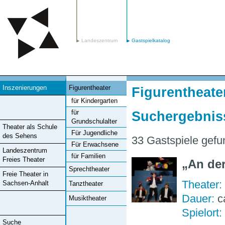
Landeszentrum
Gastspielkatalog
Inszenierungen
Figurentheater
Figurentheater
für Kindergarten
für
Suchergebnis
Grundschulalter
Theater als Schule
Für Jugendliche
des Sehens
33 Gastspiele gefu
Für Erwachsene
Landeszentrum
für Familien
Freies Theater
An de
Sprechtheater
Freie Theater in
Theater:
Sachsen-Anhalt
Tanztheater
Dauer:
c
Musiktheater
Spielort:
Suche